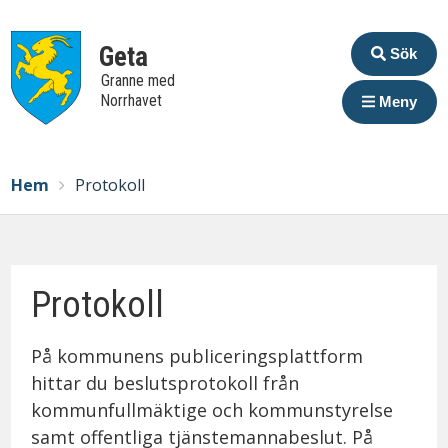
Extrame
Geta
Sök
Granne med
Norrhavet
Meny
Breadcrumbs
You
Hem
Protokoll
are
here:
Protokoll
På kommunens publiceringsplattform
hittar du beslutsprotokoll från
kommunfullmäktige och kommunstyrelse
samt offentliga tjänstemannabeslut. På