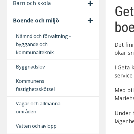
S
Barn och skola
Get
e
Boende och miljö
k
boe
u
Nämnd och förvaltning -
byggande och
Det fin
n
kommunalteknik
ökar sn
d
Byggnadslov
I Geta 
ä
service
Kommunens
r
fastighetsskötsel
Med bil
m
Marieha
Vägar och allmänna
e
områden
Under h
n
lägenhe
Vatten och avlopp
y