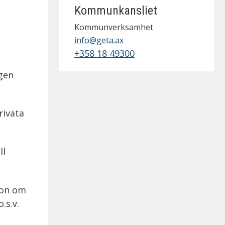
Kommunkansliet
Kommunverksamhet
info@geta.ax
+358 18 49300
ngen
rivata
ll
ion om
.s.v.