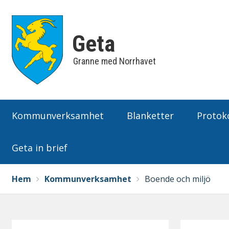
Geta
Granne med Norrhavet
Huvudmeny
Kommunverksamhet
Blanketter
Protoko
Geta in brief
Breadcrumbs
You
Hem
Kommunverksamhet
Boende och miljö
are
here: