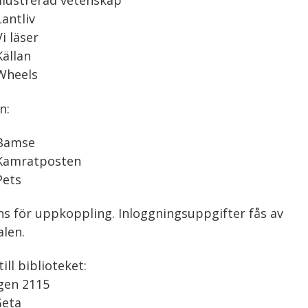
Illustrerad vetenskap
Lantliv
Vi läser
Källan
Wheels
n:
Bamse
Kamratposten
Pets
nns för uppkoppling. Inloggningsuppgifter fås av
len.
ill biblioteket:
gen 2115
Geta