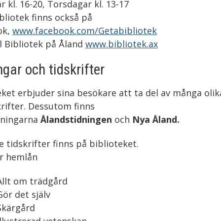
r kl. 16-20, Torsdagar kl. 13-17
bliotek finns också på
ok,
www.facebook.com/Getabibliotek
ll Bibliotek på Åland
www.bibliotek.ax
ngar och tidskrifter
eket erbjuder sina besökare att ta del av många olik
krifter. Dessutom finns
dningarna
Ålandstidningen
och
Nya Åland.
e tidskrifter finns på biblioteket.
ör hemlån
Allt om trädgård
Gör det själv
Skärgård