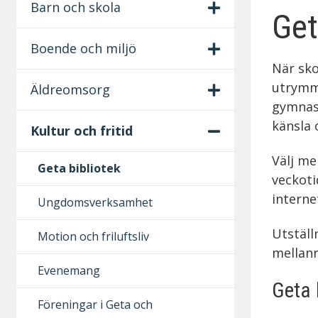
S
Barn och skola
Get
e
Boende och miljö
k
När sko
u
utrymme
Äldreomsorg
gymnast
n
känsla 
Kultur och fritid
d
Välj mel
ä
Geta bibliotek
veckot
r
interne
Ungdomsverksamhet
m
Utställ
Motion och friluftsliv
e
mellan
Evenemang
n
Geta 
Föreningar i Geta och
y