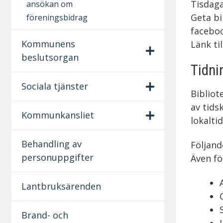
Tisdaga
ansökan om
Geta bi
föreningsbidrag
facebo
Kommunens
Länk ti
beslutsorgan
Tidni
Sociala tjänster
Bibliot
av tids
Kommunkansliet
lokalti
Behandling av
Följand
personuppgifter
Även f
Lantbruksärenden
Brand- och