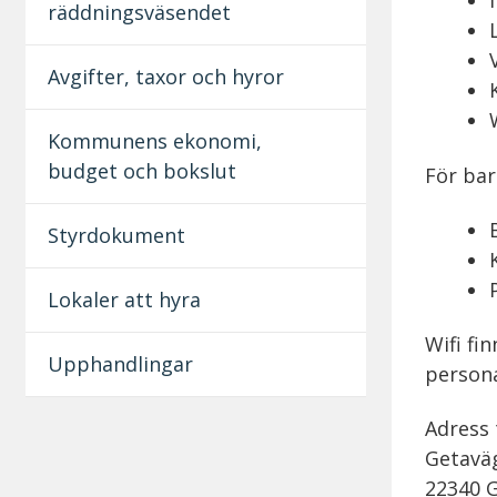
räddningsväsendet
Avgifter, taxor och hyror
Kommunens ekonomi,
budget och bokslut
För bar
Styrdokument
Lokaler att hyra
Wifi fi
Upphandlingar
persona
Adress t
Getavä
22340 