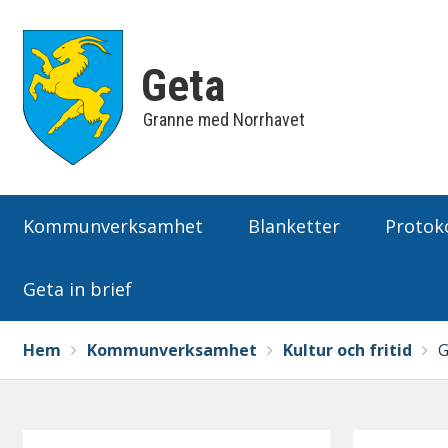
Geta
Granne med Norrhavet
Huvudmeny
Kommunverksamhet
Blanketter
Protoko
Geta in brief
Breadcrumbs
You
Hem
Kommunverksamhet
Kultur och fritid
G
are
here: