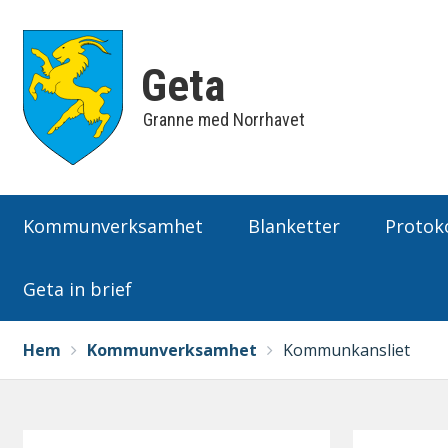
Geta
Granne med Norrhavet
Huvudmeny
Kommunverksamhet
Blanketter
Protoko
Geta in brief
Breadcrumbs
You
Hem
Kommunverksamhet
Kommunkansliet
are
here: