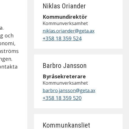
Niklas Oriander
Kommundirektör
Kommunverksamhet
a.
niklas.oriander@geta.ax
ng och
+358 18 359 524
onomi,
nströms
ngen.
Barbro Jansson
kontakta
Byråsekreterare
Kommunverksamhet
barbro.jansson@geta.ax
+358 18 359 520
Kommunkansliet