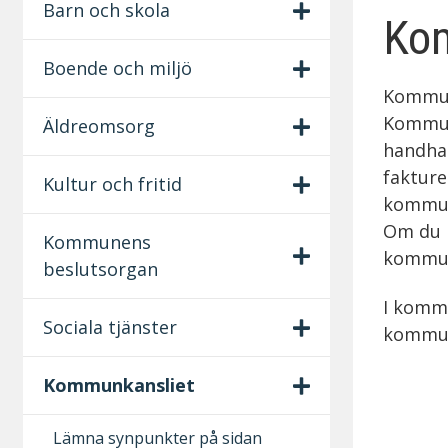
S
Barn och skola
Ko
e
Boende och miljö
k
Kommunk
u
Kommun
Äldreomsorg
handha
n
faktur
Kultur och fritid
d
kommun
Om du i
ä
Kommunens
kommunk
beslutsorgan
r
I kommu
m
Sociala tjänster
kommun
e
Kommunkansliet
n
y
Lämna synpunkter på sidan