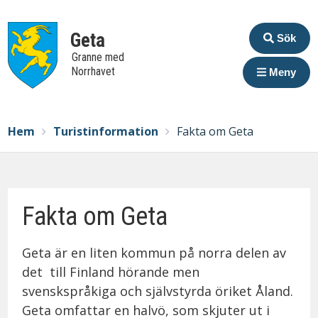
Extrame
Geta
Sök
Granne med
Norrhavet
Meny
Breadcrumbs
You
Hem
Turistinformation
Fakta om Geta
are
here:
Fakta om Geta
Geta är en liten kommun på norra delen av
det till Finland hörande men
svenskspråkiga och självstyrda öriket Åland.
Geta omfattar en halvö, som skjuter ut i