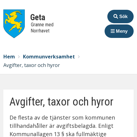
Extrame
Geta
Sök
Granne med
Norrhavet
Meny
Breadcrumbs
You
Hem
Kommunverksamhet
are
Avgifter, taxor och hyror
here:
Avgifter, taxor och hyror
De flesta av de tjänster som kommunen
tillhandahåller är avgiftsbelagda. Enligt
Kommunallagen 13 § ska fullmäktige