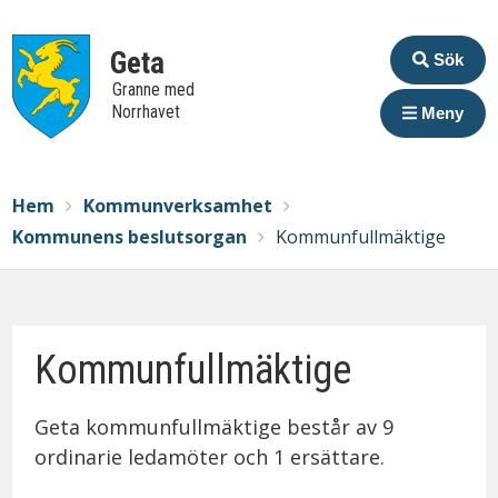
Extrame
Geta
Sök
Granne med
Norrhavet
Meny
Breadcrumbs
You
Hem
Kommunverksamhet
are
Kommunens beslutsorgan
Kommunfullmäktige
here:
Kommunfullmäktige
Geta kommunfullmäktige består av 9
ordinarie ledamöter och 1 ersättare.