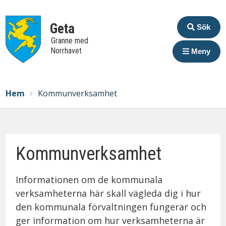
Extrame
Geta
Sök
Granne med
Norrhavet
Meny
Breadcrumbs
You
Hem
Kommunverksamhet
are
here:
Kommunverksamhet
Informationen om de kommunala
verksamheterna här skall vägleda dig i hur
den kommunala förvaltningen fungerar och
ger information om hur verksamheterna är