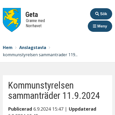
Extrame
Geta
Sök
Granne med
Norrhavet
Meny
Breadcrumbs
You
Hem
Anslagstavla
are
kommunstyrelsen sammantrader 119...
here:
Kommunstyrelsen
sammanträder 11.9.2024
Publicerad
6.9.2024 15:47
|
Uppdaterad