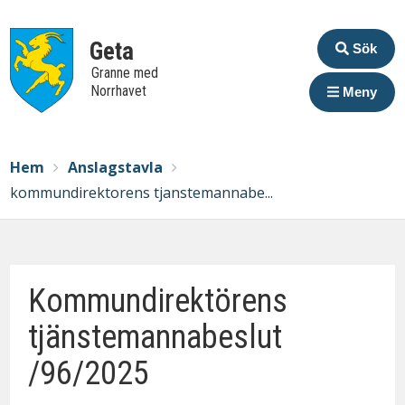
Extrame
Geta
Sök
Granne med
Norrhavet
Meny
Breadcrumbs
You
Hem
Anslagstavla
are
kommundirektorens tjanstemannabe...
here:
Kommundirektörens
tjänstemannabeslut
/96/2025