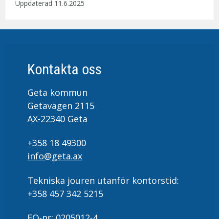
Uppdaterad 11.6.2025
Kontakta oss
Geta kommun
Getavägen 2115
AX-22340 Geta
+358 18 49300
info@geta.ax
Tekniska jouren utanför kontorstid:
+358 457 342 5215
FO-nr: 0205012-4